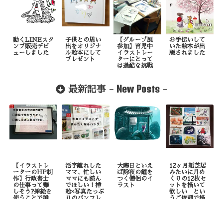
動くLINEスタ
子供との思い
【グループ展
お手伝いして
ンプ販売デビ
出をオリジナ
参加】育児中
いた絵本が出
ューしました
ル絵本にして
イラストレー
版されました
プレゼント
ターにとって
は過酷な挑戦
New Posts
最新記事 -
-
【イラストレ
活字離れした
大晦日といえ
12ヶ月紙芝居
ーターのHP制
ママ、忙しい
ば除夜の鐘を
みたいに月め
作】行政書士
ママにも読ん
つく僧侶のイ
くりの12枚セ
の仕事って難
でほしい！挿
ラスト
ットを描いて
しそう?挿絵を
絵×写真たっぷ
欲しい とい
使うことで誰
りのパンフレ
うご依頼で描
でも理解しや
ット制作
いたもの
すくなりま
す！