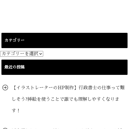
カテゴリー
カ
テ
ゴ
最近の投稿
リ
ー
【イラストレーターのHP制作】行政書士の仕事って難
しそう?挿絵を使うことで誰でも理解しやすくなりま
す！