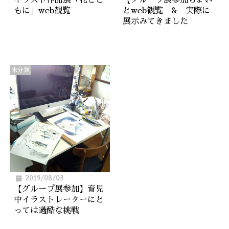
もに」web観覧
とweb観覧 & 実際に
展示みてきました
未分類
2019/08/03
【グループ展参加】育児
中イラストレーターにと
っては過酷な挑戦