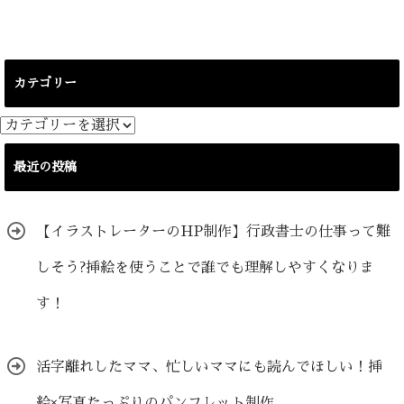
カテゴリー
カ
テ
ゴ
最近の投稿
リ
ー
【イラストレーターのHP制作】行政書士の仕事って難
しそう?挿絵を使うことで誰でも理解しやすくなりま
す！
活字離れしたママ、忙しいママにも読んでほしい！挿
絵×写真たっぷりのパンフレット制作