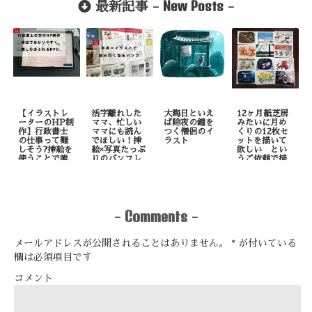
New Posts
最新記事 -
-
【イラストレ
活字離れした
大晦日といえ
12ヶ月紙芝居
ーターのHP制
ママ、忙しい
ば除夜の鐘を
みたいに月め
作】行政書士
ママにも読ん
つく僧侶のイ
くりの12枚セ
の仕事って難
でほしい！挿
ラスト
ットを描いて
しそう?挿絵を
絵×写真たっぷ
欲しい とい
使うことで誰
りのパンフレ
うご依頼で描
でも理解しや
ット制作
いたもの
すくなりま
す！
Comments
-
-
メールアドレスが公開されることはありません。
*
が付いている
欄は必須項目です
コメント