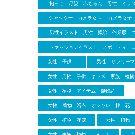
抱っこ 母親 赤ちゃん 母性 イラ
ーター イラストレーション プロ
母
シャッター カメラ女性 カメラ女子
男性イラスト 男性 挿絵 作業服 
ョンイラスト お洒落男子 シンプル
ファッションイラスト スポーティー
ト ベレー帽 ベスト アンティーク
コーティネート スポーティー 挿絵
女性 子供
男性 サラリー
ャレ シンプル 可愛い かわいい 
ジュアル モード スカート ジーン
女性 男性 子供 キッズ 家族 植物
別 作業服 仕事着 ネクタイ スー
靴下 スニーカー サンダル フリ
ーパン カー
女性 植物 アイテム 風物詩
女性 着物 浴衣 オシャレ 椿 花 
数人 引き画 手書き 手描き アナ
女性 植物 花嫁
女性 植物
ンプル センスがいい イラスト 挿
女性 家族 植物 アイテム