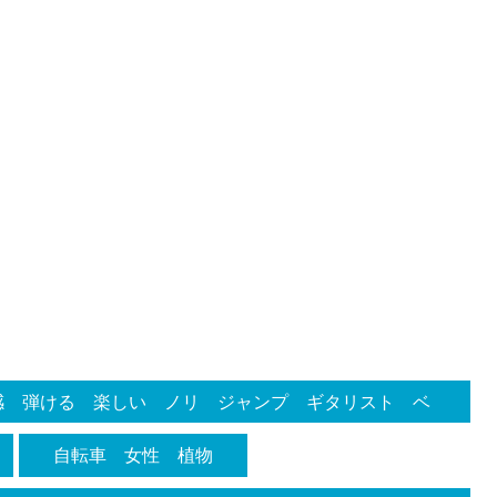
感 弾ける 楽しい ノリ ジャンプ ギタリスト ベ
 ファン オーディエンス アンプ 音響機器 音響
自転車 女性 植物
しゃれ オシャレ シンプル オリジナル イラストレ