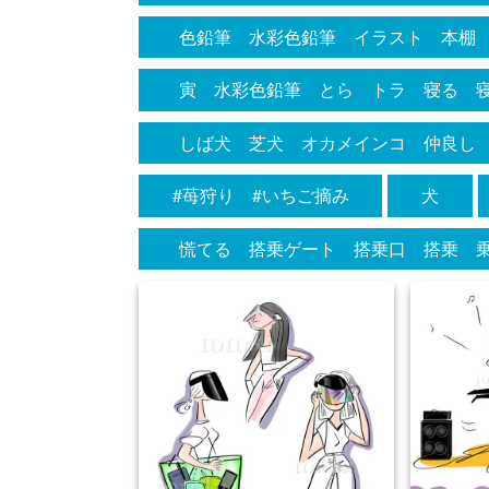
フィギュ
色鉛筆 水彩色鉛筆 イラスト 本棚
寅 水彩色鉛筆 とら トラ 寝る 
つぶる 手 横になる イラスト 水
しば犬 芝犬 オカメインコ 仲良し
ーター 手書き 手描き 
ション 絵画 スケッチ 手書き 手
#苺狩り #いちご摘み
犬
慌てる 搭乗ゲート 搭乗口 搭乗 
える 荷物 大荷物 沢山 遅刻 全
状 素材 イラスト 挿絵 年末 年
れ お洒落 オシャレ カワイイ オ
わった エッジのきいた トランクケ
飛び込