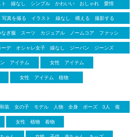
スト 線なし シンプル かわいい おしゃれ 愛情
 ミュージシャン アマチュア フェス 野外 会場
性愛 子育て 挿絵
 写真を撮る イラスト 線なし 構える 撮影する
座る かがむ
つなぎ服 スーツ カジュアル ノームコア ファッシ
コーデ 白Ｔ 帽子 キャップ ファッションイラス
コーデ オシャレ女子 線なし ジーパン ジーンズ
 黒革靴紐靴 スニーカー スポーティー 男性 オシ
 イラストカット かわいい オシャレ お洒落 カ
マン アイテム
女性 アイテム
イラスト 挿絵 ベーシック ファッション タイプ
ズ ジーパン 線なし ミニスカート ローファー 白
女性 アイテム 植物
ツ 背広 ジャケット デニム ブラックジーンズ ジ
ル袖 カンカン帽子 帽子 ファション タイプ別
ゴパンツ メンズ チノパン
和装 女の子 モデル 人物 全身 ポーズ 3人 複
ログイラスト お洒落 モダン オシャレ 可愛い シ
女性 植物 着物
絵 線画 粋 柄 トラディショナル 伝統的 和柄
赤ちゃん
女性 子供 赤ちゃん キッズ