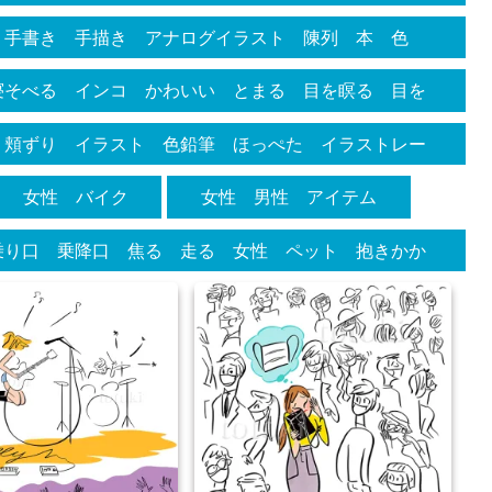
ア 車 パーツ カラフル
 手書き 手描き アナログイラスト 陳列 本 色
スケッチ
寝そべる インコ かわいい とまる 目を瞑る 目を
彩色鉛筆画 色鉛筆 イラストレーション イラストレ
 頬ずり イラスト 色鉛筆 ほっぺた イラストレー
スケッチ 描写 リアル かわいい きれい
描き かわいい 素朴 カワイイ 和む ２匹 一羽
女性 バイク
女性 男性 アイテム
乗り口 乗降口 焦る 走る 女性 ペット 抱きかか
身 人物 女性 汗 バタバタ 年明け 年越し 年賀
明け 乗り遅れる 線画 シンプル かわいい おしゃ
リジナル デフォルメ トラ 虎 寅 しっぽ 一風か
ース パスポート 走りこむ 不思議 世界観 世界
もうとする 滑り込み