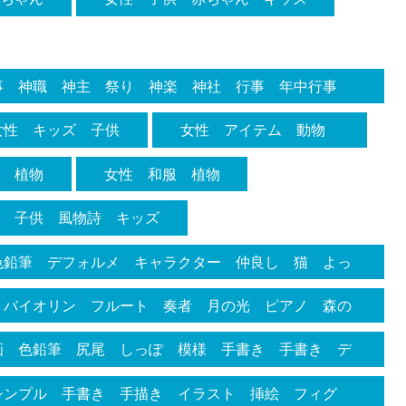
 コーディネート
事 神職 神主 祭り 神楽 神社 行事 年中行事
 扇 烏帽子 のぼり旗 見る 舞台
女性 キッズ 子供
女性 アイテム 動物
虫 植物
女性 和服 植物
性 子供 風物詩 キッズ
色鉛筆 デフォルメ キャラクター 仲良し 猫 よっ
ん 上機嫌 ノリがいい 乗ってる 意気投合 歌 肩
 バイオリン フルート 奏者 月の光 ピアノ 森の
を組む 挿絵
手描き 手書き 落ち葉 挿絵 作品 音楽会 絵本
画 色鉛筆 尻尾 しっぽ 模様 手書き 手書き デ
 後ろ姿 足 お尻 穴 オシャレ
シンプル 手書き 手描き イラスト 挿絵 フィグ