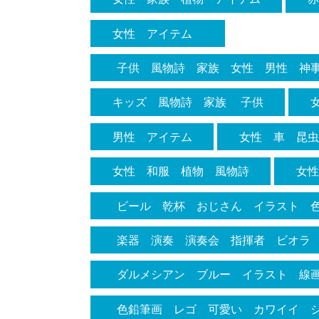
帯
女性 アイテム
子供 風物詩 家族 女性 男性 神
舞い 白 装束 着物
キッズ 風物詩 家族 子供
男性 アイテム
女性 車 昆
女性 和服 植物 風物詩
女
ビール 乾杯 おじさん イラスト 
ぱらい 酔っ払い 酔う 酒 ごきげ
楽器 演奏 演奏会 指揮者 ビオラ
中 イラスト 水彩色鉛筆 色鉛筆 
ダルメシアン ブルー イラスト 線
ザイン ブチ 犬
色鉛筆画 レゴ 可愛い カワイイ 