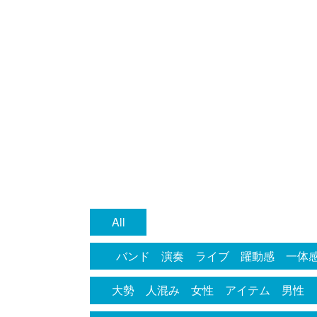
All
バンド 演奏 ライブ 躍動感 一体
ース 元気 賑やか デザイン 観客
大勢 人混み 女性 アイテム 男性
ドラム 線画 イラスト お洒落 お