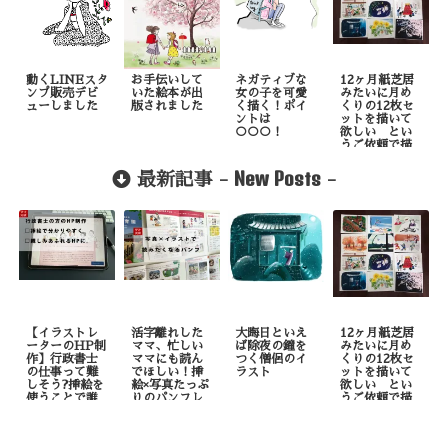
動くLINEスタ
お手伝いして
ネガティブな
12ヶ月紙芝居
ンプ販売デビ
いた絵本が出
女の子を可愛
みたいに月め
ューしました
版されました
く描く！ポイ
くりの12枚セ
ントは
ットを描いて
○○○！
欲しい とい
うご依頼で描
いたもの
New Posts
最新記事 -
-
【イラストレ
活字離れした
大晦日といえ
12ヶ月紙芝居
ーターのHP制
ママ、忙しい
ば除夜の鐘を
みたいに月め
作】行政書士
ママにも読ん
つく僧侶のイ
くりの12枚セ
の仕事って難
でほしい！挿
ラスト
ットを描いて
しそう?挿絵を
絵×写真たっぷ
欲しい とい
使うことで誰
りのパンフレ
うご依頼で描
でも理解しや
ット制作
いたもの
すくなりま
す！