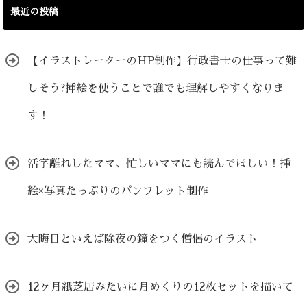
ゴ
最近の投稿
リ
ー
【イラストレーターのHP制作】行政書士の仕事って難
しそう?挿絵を使うことで誰でも理解しやすくなりま
す！
活字離れしたママ、忙しいママにも読んでほしい！挿
絵×写真たっぷりのパンフレット制作
大晦日といえば除夜の鐘をつく僧侶のイラスト
12ヶ月紙芝居みたいに月めくりの12枚セットを描いて