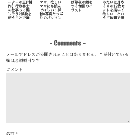
ーターのHP制
ママ、忙しい
ば除夜の鐘を
みたいに月め
作】行政書士
ママにも読ん
つく僧侶のイ
くりの12枚セ
の仕事って難
でほしい！挿
ラスト
ットを描いて
しそう?挿絵を
絵×写真たっぷ
欲しい とい
使うことで誰
りのパンフレ
うご依頼で描
でも理解しや
ット制作
いたもの
すくなりま
す！
Comments
-
-
メールアドレスが公開されることはありません。
*
が付いている
欄は必須項目です
コメント
名前
*