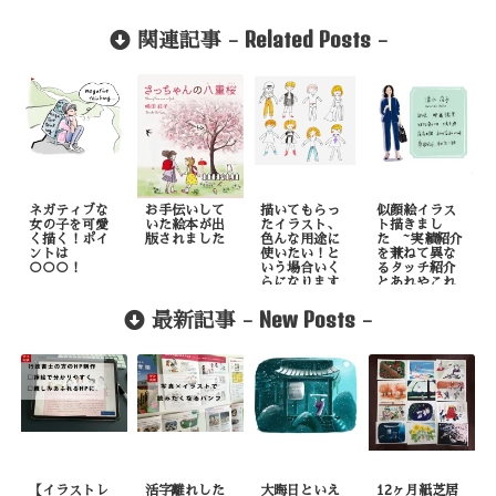
Related Posts
関連記事 -
-
ネガティブな
お手伝いして
描いてもらっ
似顔絵イラス
女の子を可愛
いた絵本が出
たイラスト、
ト描きまし
く描く！ポイ
版されました
色んな用途に
た ~実績紹介
ントは
使いたい！と
を兼ねて異な
○○○！
いう場合いく
るタッチ紹介
らになります
とあれやこれ
か？
や
New Posts
最新記事 -
-
【イラストレ
活字離れした
大晦日といえ
12ヶ月紙芝居