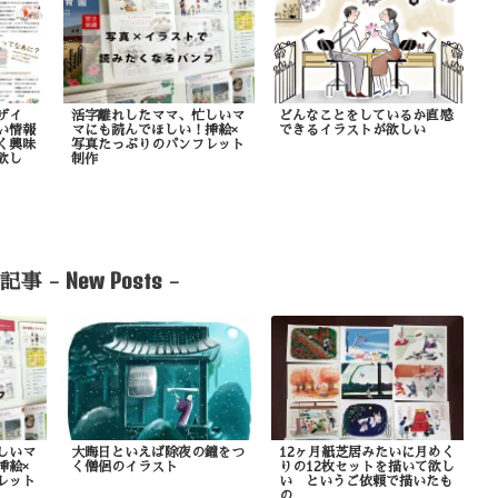
ザイ
活字離れしたママ、忙しいマ
どんなことをしているか直感
い情報
マにも読んでほしい！挿絵×
できるイラストが欲しい
く興味
写真たっぷりのパンフレット
欲し
制作
New Posts
記事 -
-
しいマ
大晦日といえば除夜の鐘をつ
12ヶ月紙芝居みたいに月めく
挿絵×
く僧侶のイラスト
りの12枚セットを描いて欲し
レット
い というご依頼で描いたも
の