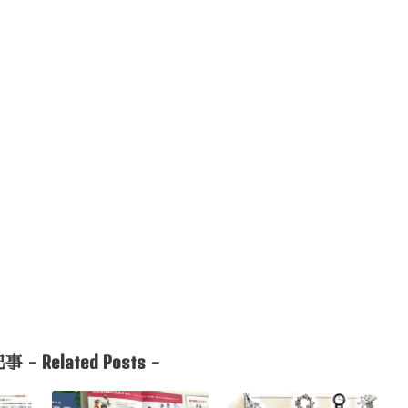
Related Posts
事 -
-