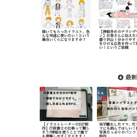
描いてもらったイラスト、色
【挿絵多めのチラシデ
んな用途に使いたい！という
ン】お客さんに伝えた
場合いくらになりますか？
盛り沢山！分かりやす
をひける広告を作って
い！というご依頼
最新
【イラストレーターのHP制
活字離れしたママ、忙
作】行政書士の仕事って難し
マにも読んでほしい！
そう?挿絵を使うことで誰で
写真たっぷりのパンフ
も理解しやすくなります！
制作