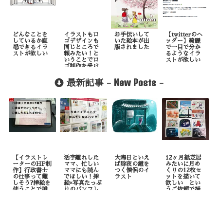
どんなことを
イラストもロ
お手伝いして
【twitterのヘ
しているか直
ゴデザインも
いた絵本が出
ッダー】綺麗
感できるイラ
同じところで
版されました
で一目で分か
ストが欲しい
頼みたい！と
るようなイラ
いうことでロ
ストが欲しい
ゴ制作を受け
ました
New Posts
最新記事 -
-
【イラストレ
活字離れした
大晦日といえ
12ヶ月紙芝居
ーターのHP制
ママ、忙しい
ば除夜の鐘を
みたいに月め
作】行政書士
ママにも読ん
つく僧侶のイ
くりの12枚セ
の仕事って難
でほしい！挿
ラスト
ットを描いて
しそう?挿絵を
絵×写真たっぷ
欲しい とい
使うことで誰
りのパンフレ
うご依頼で描
でも理解しや
ット制作
いたもの
すくなりま
す！