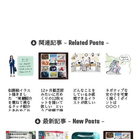
Related Posts
関連記事 -
-
似顔絵イラス
12ヶ月紙芝居
どんなことを
ネガティブな
ト描きまし
みたいに月め
しているか直
女の子を可愛
た ~実績紹介
くりの12枚セ
感できるイラ
く描く！ポイ
を兼ねて異な
ットを描いて
ストが欲しい
ントは
るタッチ紹介
欲しい とい
○○○！
とあれやこれ
うご依頼で描
や
いたもの
New Posts
最新記事 -
-