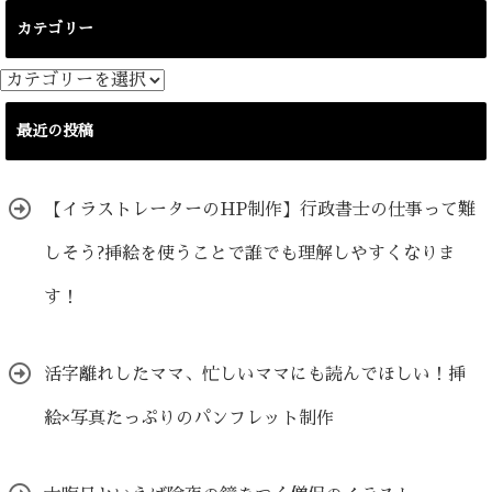
カテゴリー
カ
テ
ゴ
最近の投稿
リ
ー
【イラストレーターのHP制作】行政書士の仕事って難
しそう?挿絵を使うことで誰でも理解しやすくなりま
す！
活字離れしたママ、忙しいママにも読んでほしい！挿
絵×写真たっぷりのパンフレット制作