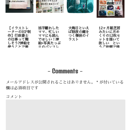
【イラストレ
活字離れした
大晦日といえ
12ヶ月紙芝居
ーターのHP制
ママ、忙しい
ば除夜の鐘を
みたいに月め
作】行政書士
ママにも読ん
つく僧侶のイ
くりの12枚セ
の仕事って難
でほしい！挿
ラスト
ットを描いて
しそう?挿絵を
絵×写真たっぷ
欲しい とい
使うことで誰
りのパンフレ
うご依頼で描
でも理解しや
ット制作
いたもの
すくなりま
す！
Comments
-
-
メールアドレスが公開されることはありません。
*
が付いている
欄は必須項目です
コメント