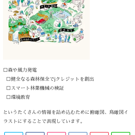
□森や風力発電
□健全なる森林保全でjクレジットを創出
□スマート林業機械の検証
□環境教育
というたくさんの情報を詰め込むために俯瞰図、鳥瞰図イ
ラストにすることで表現しています。