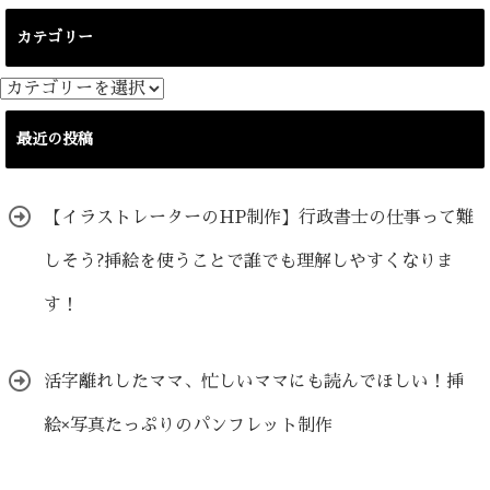
カテゴリー
カ
テ
ゴ
最近の投稿
リ
ー
【イラストレーターのHP制作】行政書士の仕事って難
しそう?挿絵を使うことで誰でも理解しやすくなりま
す！
活字離れしたママ、忙しいママにも読んでほしい！挿
絵×写真たっぷりのパンフレット制作