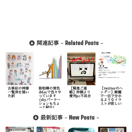
Related Posts
関連記事 -
-
古事記の神様
新相棒の青色
【緊急ご連
【twitterのヘ
一覧表を描い
iMacで色々や
絡】昨晩より
ッダー】綺麗
た訳
っています
愛用pc不具合
で一目で分か
(diyパーテー
るようなイラ
ションもちょ
ストが欲しい
っと紹介)
New Posts
最新記事 -
-