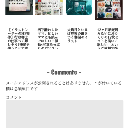
【イラストレ
活字離れした
大晦日といえ
12ヶ月紙芝居
ーターのHP制
ママ、忙しい
ば除夜の鐘を
みたいに月め
作】行政書士
ママにも読ん
つく僧侶のイ
くりの12枚セ
の仕事って難
でほしい！挿
ラスト
ットを描いて
しそう?挿絵を
絵×写真たっぷ
欲しい とい
使うことで誰
りのパンフレ
うご依頼で描
でも理解しや
ット制作
いたもの
すくなりま
す！
Comments
-
-
メールアドレスが公開されることはありません。
*
が付いている
欄は必須項目です
コメント