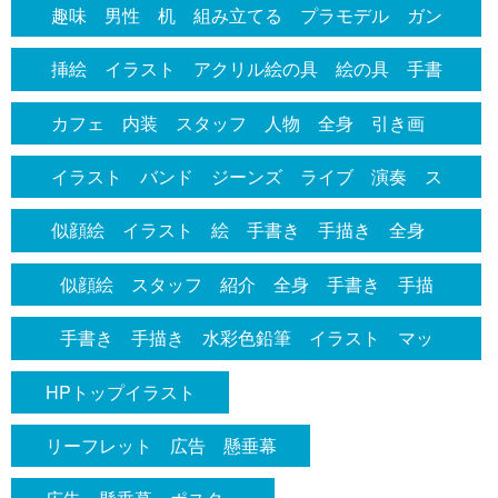
人 友達 飲み仲間 仲間 相談 楽しい 愉し
趣味 男性 机 組み立てる プラモデル ガン
む 居酒屋 日本酒 酒 焼き鳥 カウンター
ダム 飛行機 部屋 座る 作業 細かい 道
挿絵 イラスト アクリル絵の具 絵の具 手書
席 テーブル席 内装 背景あり オリジナルイ
具 棚 飾り棚 展示 並べる 楽しい 色ぬ
き 色鉛筆 手描き オリジナルイラスト 絵
カフェ 内装 スタッフ 人物 全身 引き画
ラスト 手書き 手描き 絵の具 線なし スタ
り 部品 プラモ 水彩色鉛筆 色鉛筆 アクリ
ドライブ 青 車 ロードスター 横 全身
全体 広角 話す 会話 女性 ショート シャ
ッフ 店員 はちまき 店内 客 沢山 話す
イラスト バンド ジーンズ ライブ 演奏 ス
ル絵の具 絵の具 手書き 手描き 戦車 飾り
海 海岸 晴天 晴れ 海 ヨット 運転 女
ツ パンツ スニーカー オシャレ お洒落 店
挿絵 手書き 手描き メニュー 店内外観 冷
テージ ライトアップ 三人 歌う ギター ベ
棚 作業台 作業机 イラスト 挿絵 オリジナ
似顔絵 イラスト 絵 手書き 手描き 全身
性 スピード 疾走感 かわいい シンプル ア
員 話す おしゃべり コップ テーブル ソフ
蔵ショーケース 什器 絵の具 色鉛筆画 挿
ース アンプ マイク 全身 弾く 手書き 手
ル 紹介 スタッフ プライベート 至福 時
男性 かわいい オシャレ 写真をもとに 色鉛
ナログ 線なし 車体 走る ガードレール 流
似顔絵 スタッフ 紹介 全身 手書き 手描
ァ デザイン シンプル 線なし 手書き 手描
絵 絵 全身 シンプル オシャレ お洒落 庶
描き 女性 男性 かわいい お洒落 線なし
間 空間 マニア
筆 線なし エプロン 作業服 真正面
れる景色 糸島 雲 青空
き 色鉛筆 線なし かわいい シンプル 写真
き 色鉛筆 アクリル絵の具 アナログ イラス
手書き 手描き 水彩色鉛筆 イラスト マッ
民的 場所 串 焼鳥 肉 福岡
オシャレ
を元に 女性 人物 エプロン 笑顔 カワイ
ト 挿絵 状況 拭く カウンター 窓 棚
プ イラストマップ 建物 ビル テナント 地
HPトップイラスト
イ
図 挿絵 かわいい オシャレ お洒落 シンプ
リーフレット 広告 懸垂幕
ル 見やすい 分かりやすい