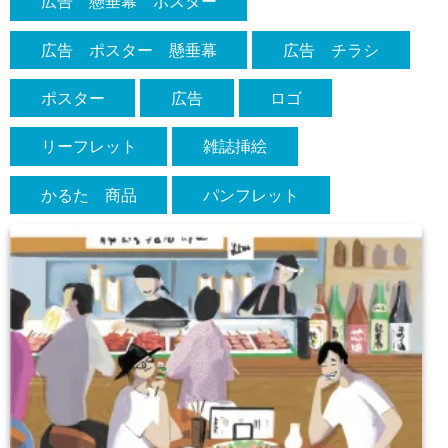
広告 懸垂幕 ポスター
広告 ポスター 懸垂幕
広告 チラシ
ポスター
広告
ロゴ
リーフレット
雑誌挿絵
かるた 商品
パンフレット