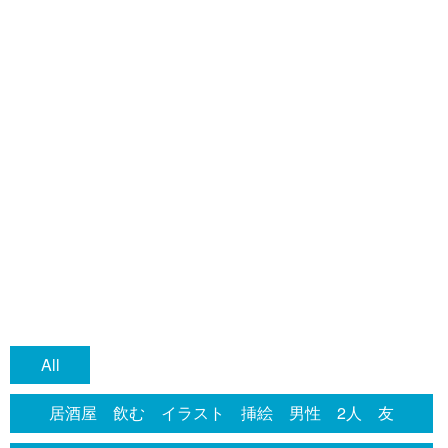
All
居酒屋 飲む イラスト 挿絵 男性 2人 友