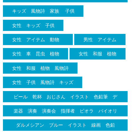
神主 祭り 神楽 神社 行事 年中行事 舞
キッズ 風物詩 家族 子供
い 白 装束 着物 扇 烏帽子 のぼり旗 見
女性 キッズ 子供
る 舞台
女性 アイテム 動物
男性 アイテム
女性 車 昆虫 植物
女性 和服 植物
女性 和服 植物 風物詩
女性 子供 風物詩 キッズ
ビール 乾杯 おじさん イラスト 色鉛筆 デ
フォルメ キャラクター 仲良し 猫 よっぱら
楽器 演奏 演奏会 指揮者 ビオラ バイオリ
い 酔っ払い 酔う 酒 ごきげん 上機嫌 ノ
ン フルート 奏者 月の光 ピアノ 森の中
ダルメシアン ブルー イラスト 線画 色鉛
リがいい 乗ってる 意気投合 歌 肩を組む 挿