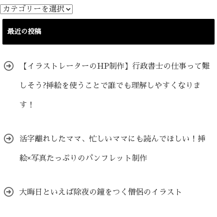
カ
テ
ゴ
最近の投稿
リ
ー
【イラストレーターのHP制作】行政書士の仕事って難
しそう?挿絵を使うことで誰でも理解しやすくなりま
す！
活字離れしたママ、忙しいママにも読んでほしい！挿
絵×写真たっぷりのパンフレット制作
大晦日といえば除夜の鐘をつく僧侶のイラスト