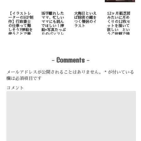
【イラストレ
活字離れした
大晦日といえ
12ヶ月紙芝居
ーターのHP制
ママ、忙しい
ば除夜の鐘を
みたいに月め
作】行政書士
ママにも読ん
つく僧侶のイ
くりの12枚セ
の仕事って難
でほしい！挿
ラスト
ットを描いて
しそう?挿絵を
絵×写真たっぷ
欲しい とい
使うことで誰
りのパンフレ
うご依頼で描
でも理解しや
ット制作
いたもの
すくなりま
す！
Comments
-
-
メールアドレスが公開されることはありません。
*
が付いている
欄は必須項目です
コメント