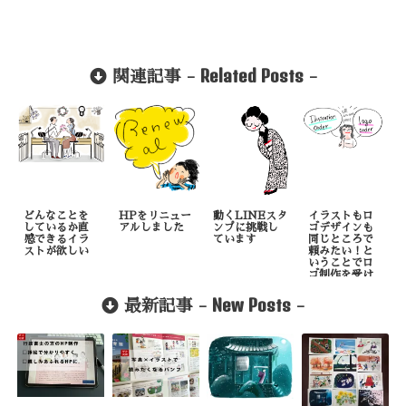
Related Posts
関連記事 -
-
どんなことを
HPをリニュー
動くLINEスタ
イラストもロ
しているか直
アルしました
ンプに挑戦し
ゴデザインも
感できるイラ
ています
同じところで
ストが欲しい
頼みたい！と
いうことでロ
ゴ制作を受け
ました
New Posts
最新記事 -
-