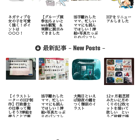
ネガティブな
【グループ展
活字離れした
HPをリニュー
女の子を可愛
参加ちょいと
ママ、忙しい
アルしました
く描く！ポイ
web観覧 &
ママにも読ん
ントは
実際に展示み
でほしい！挿
○○○！
てきました
絵×写真たっぷ
りのパンフレ
ット制作
New Posts
最新記事 -
-
【イラストレ
活字離れした
大晦日といえ
12ヶ月紙芝居
ーターのHP制
ママ、忙しい
ば除夜の鐘を
みたいに月め
作】行政書士
ママにも読ん
つく僧侶のイ
くりの12枚セ
の仕事って難
でほしい！挿
ラスト
ットを描いて
しそう?挿絵を
絵×写真たっぷ
欲しい とい
使うことで誰
りのパンフレ
うご依頼で描
でも理解しや
ット制作
いたもの
すくなりま
す！