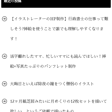
最近の投稿
リ
ー
【イラストレーターのHP制作】行政書士の仕事って難
しそう?挿絵を使うことで誰でも理解しやすくなりま
す！
活字離れしたママ、忙しいママにも読んでほしい！挿
絵×写真たっぷりのパンフレット制作
大晦日といえば除夜の鐘をつく僧侶のイラスト
12ヶ月紙芝居みたいに月めくりの12枚セットを描いて
欲しい というご依頼で描いたもの