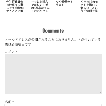
作】行政書士
ママにも読ん
つく僧侶のイ
くりの12枚セ
の仕事って難
でほしい！挿
ラスト
ットを描いて
しそう?挿絵を
絵×写真たっぷ
欲しい とい
使うことで誰
りのパンフレ
うご依頼で描
でも理解しや
ット制作
いたもの
すくなりま
す！
Comments
-
-
メールアドレスが公開されることはありません。
*
が付いている
欄は必須項目です
コメント
名前
*