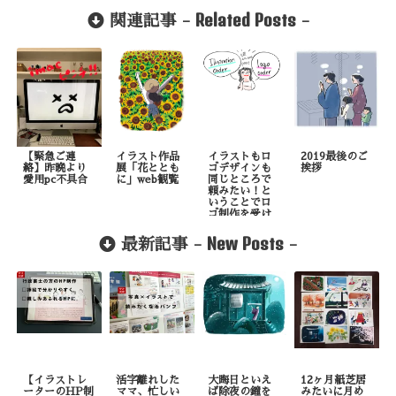
Related Posts
関連記事 -
-
【緊急ご連
イラスト作品
イラストもロ
2019最後のご
絡】昨晩より
展「花ととも
ゴデザインも
挨拶
愛用pc不具合
に」web観覧
同じところで
頼みたい！と
いうことでロ
ゴ制作を受け
ました
New Posts
最新記事 -
-
【イラストレ
活字離れした
大晦日といえ
12ヶ月紙芝居
ーターのHP制
ママ、忙しい
ば除夜の鐘を
みたいに月め