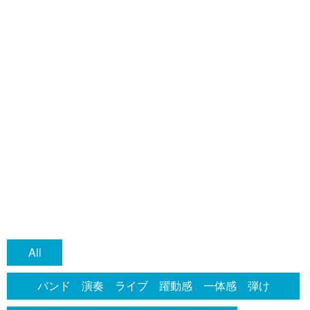
All
バンド 演奏 ライブ 躍動感 一体感 弾け