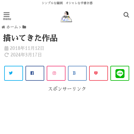
シンプルな線画 オシャレな手書き感
menu
ホーム
>
描いてきた作品
2018年11月12日
2024年3月17日
スポンサーリンク