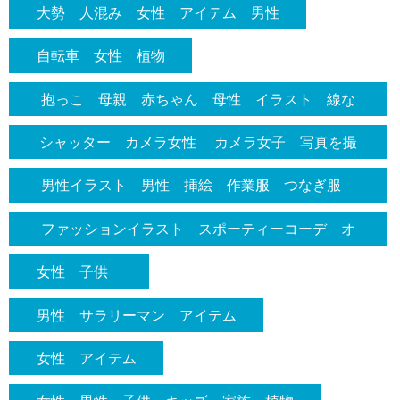
る 楽しい ノリ ジャンプ ギタリスト ベー
大勢 人混み 女性 アイテム 男性
ス 元気 賑やか デザイン 観客 ファン オ
自転車 女性 植物
ーディエンス アンプ 音響機器 音響 ドラ
抱っこ 母親 赤ちゃん 母性 イラスト 線な
ム 線画 イラスト お洒落 おしゃれ オシャ
し シンプル かわいい おしゃれ 愛情 母性
レ シンプル オリジナル イラストレーター
シャッター カメラ女性 カメラ女子 写真を撮
愛 子育て 挿絵
イラストレーション プロ ミュージシャン ア
る イラスト 線なし 構える 撮影する 座
男性イラスト 男性 挿絵 作業服 つなぎ服
マチュア フェス 野外 会場
る かがむ
スーツ カジュアル ノームコア ファッション
ファッションイラスト スポーティーコーデ オ
イラスト お洒落男子 シンプルコーデ 白Ｔ
シャレ女子 線なし ジーパン ジーンズ コー
女性 子供
帽子 キャップ ファッションイラスト ベレー
ティネート スポーティー 挿絵 イラストカッ
男性 サラリーマン アイテム
帽 ベスト アンティーク 黒革靴紐靴 スニー
ト かわいい オシャレ お洒落 カジュア
カー スポーティー 男性 オシャレ シンプ
女性 アイテム
ル モード スカート ジーンズ ジーパン 線
ル 可愛い かわいい イラスト 挿絵 ベーシ
なし ミニスカート ローファー 白靴下 スニ