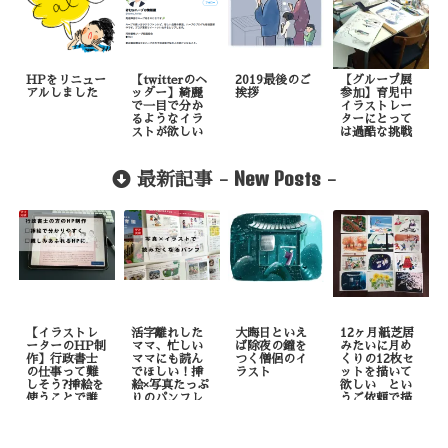
HPをリニュー
【twitterのヘ
2019最後のご
【グループ展
アルしました
ッダー】綺麗
挨拶
参加】育児中
で一目で分か
イラストレー
るようなイラ
ターにとって
ストが欲しい
は過酷な挑戦
New Posts
最新記事 -
-
【イラストレ
活字離れした
大晦日といえ
12ヶ月紙芝居
ーターのHP制
ママ、忙しい
ば除夜の鐘を
みたいに月め
作】行政書士
ママにも読ん
つく僧侶のイ
くりの12枚セ
の仕事って難
でほしい！挿
ラスト
ットを描いて
しそう?挿絵を
絵×写真たっぷ
欲しい とい
使うことで誰
りのパンフレ
うご依頼で描
でも理解しや
ット制作
いたもの
すくなりま
す！