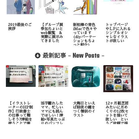
2019最後のご
【グループ展
新相棒の青色
トップページ
挨拶
参加ちょいと
iMacで色々や
やＬPに入れる
web観覧 &
っています
シンプルオシ
実際に展示み
(diyパーテー
ャレなイラス
てきました
ションもちょ
トが欲しい
っと紹介)
New Posts
最新記事 -
-
【イラストレ
活字離れした
大晦日といえ
12ヶ月紙芝居
ーターのHP制
ママ、忙しい
ば除夜の鐘を
みたいに月め
作】行政書士
ママにも読ん
つく僧侶のイ
くりの12枚セ
の仕事って難
でほしい！挿
ラスト
ットを描いて
しそう?挿絵を
絵×写真たっぷ
欲しい とい
使うことで誰
りのパンフレ
うご依頼で描
でも理解しや
ット制作
いたもの
すくなりま
す！