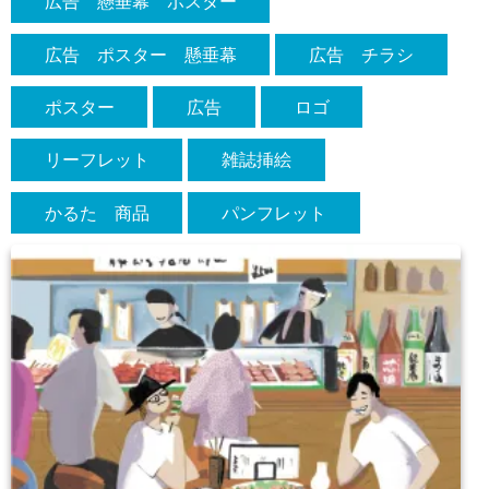
広告 懸垂幕 ポスター
広告 ポスター 懸垂幕
広告 チラシ
ポスター
広告
ロゴ
リーフレット
雑誌挿絵
かるた 商品
パンフレット