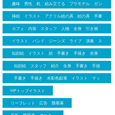
人 友達 飲み仲間 仲間 相談 楽しい 愉し
趣味 男性 机 組み立てる プラモデル ガン
む 居酒屋 日本酒 酒 焼き鳥 カウンター
ダム 飛行機 部屋 座る 作業 細かい 道
挿絵 イラスト アクリル絵の具 絵の具 手書
席 テーブル席 内装 背景あり オリジナルイ
具 棚 飾り棚 展示 並べる 楽しい 色ぬ
き 色鉛筆 手描き オリジナルイラスト 絵
カフェ 内装 スタッフ 人物 全身 引き画
ラスト 手書き 手描き 絵の具 線なし スタ
り 部品 プラモ 水彩色鉛筆 色鉛筆 アクリ
ドライブ 青 車 ロードスター 横 全身
全体 広角 話す 会話 女性 ショート シャ
ッフ 店員 はちまき 店内 客 沢山 話す
イラスト バンド ジーンズ ライブ 演奏 ス
ル絵の具 絵の具 手書き 手描き 戦車 飾り
海 海岸 晴天 晴れ 海 ヨット 運転 女
ツ パンツ スニーカー オシャレ お洒落 店
挿絵 手書き 手描き メニュー 店内外観 冷
テージ ライトアップ 三人 歌う ギター ベ
棚 作業台 作業机 イラスト 挿絵 オリジナ
似顔絵 イラスト 絵 手書き 手描き 全身
性 スピード 疾走感 かわいい シンプル ア
員 話す おしゃべり コップ テーブル ソフ
蔵ショーケース 什器 絵の具 色鉛筆画 挿
ース アンプ マイク 全身 弾く 手書き 手
ル 紹介 スタッフ プライベート 至福 時
男性 かわいい オシャレ 写真をもとに 色鉛
ナログ 線なし 車体 走る ガードレール 流
似顔絵 スタッフ 紹介 全身 手書き 手描
ァ デザイン シンプル 線なし 手書き 手描
絵 絵 全身 シンプル オシャレ お洒落 庶
描き 女性 男性 かわいい お洒落 線なし
間 空間 マニア
筆 線なし エプロン 作業服 真正面
れる景色 糸島 雲 青空
き 色鉛筆 線なし かわいい シンプル 写真
き 色鉛筆 アクリル絵の具 アナログ イラス
手書き 手描き 水彩色鉛筆 イラスト マッ
民的 場所 串 焼鳥 肉 福岡
オシャレ
を元に 女性 人物 エプロン 笑顔 カワイ
ト 挿絵 状況 拭く カウンター 窓 棚
プ イラストマップ 建物 ビル テナント 地
HPトップイラスト
イ
図 挿絵 かわいい オシャレ お洒落 シンプ
リーフレット 広告 懸垂幕
ル 見やすい 分かりやすい