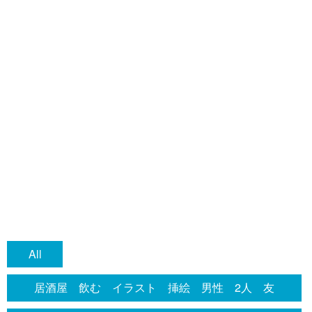
All
居酒屋 飲む イラスト 挿絵 男性 2人 友