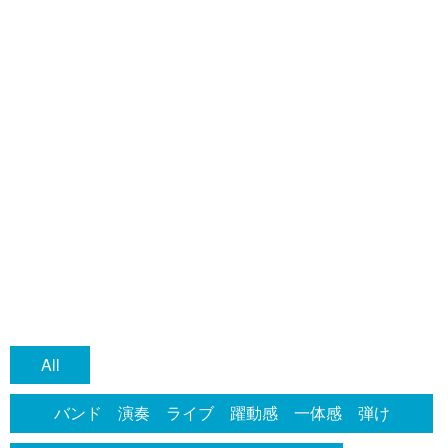
All
バンド 演奏 ライブ 躍動感 一体感 弾け