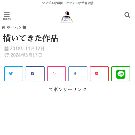
シンプルな線画 オシャレな手書き感
menu
ホーム
>
描いてきた作品
2018年11月12日
2024年3月17日
スポンサーリンク